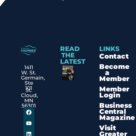
READ
LINKS
THE
Contact
LATEST
Become
1411
a
W. St.
Member
Germain,
Ste
Member
101
St.
Login
Cloud,
MN
Business
56301
Central
Magazine
Visit
Greater